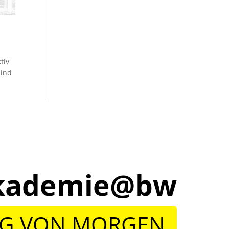
tiv
sind
lakademie@bw
NG VON MORGEN.