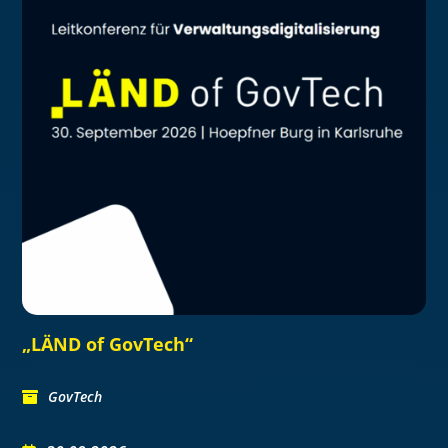
„LÄND of GovTech“
GovTech