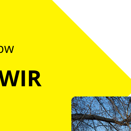
@bw
 WIR