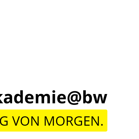
lakademie@bw
NG VON MORGEN.