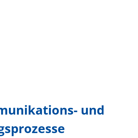
munikations- und
gsprozesse