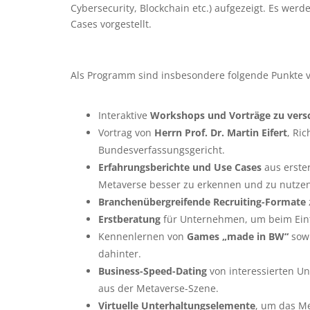
Cybersecurity, Blockchain etc.) aufgezeigt. Es we
Cases vorgestellt.
Als Programm sind insbesondere folgende Punkte 
Interaktive
Workshops und Vorträge zu ver
Vortrag von
Herrn Prof. Dr. Martin Eifert
, Ri
Bundesverfassungsgericht.
Erfahrungsberichte und Use Cases
aus erster
Metaverse besser zu erkennen und zu nutzen
Branchenübergreifende Recruiting-Formate
Erstberatung
für Unternehmen, um beim Eintri
Kennenlernen von
Games „made in BW“
sow
dahinter.
Business-Speed-Dating
von interessierten U
aus der Metaverse-Szene.
Virtuelle Unterhaltungselemente
, um das M