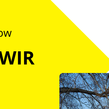
@bw
 WIR