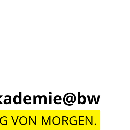
lakademie@bw
NG VON MORGEN.