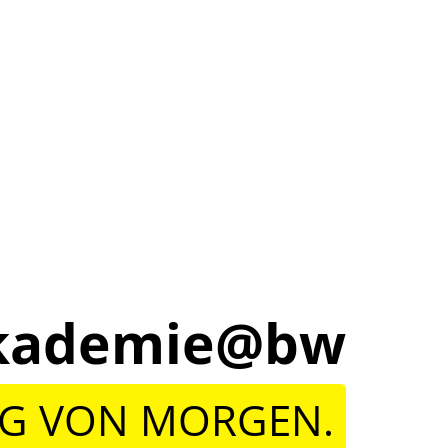
lakademie@bw
NG VON MORGEN.