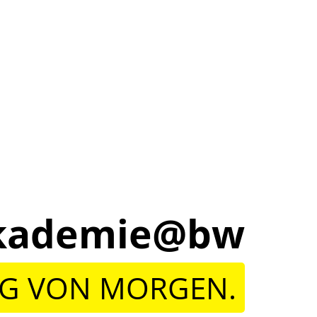
lakademie@bw
NG VON MORGEN.