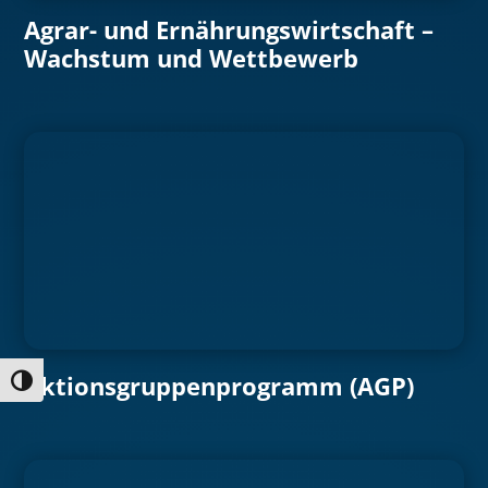
Agrar- und Ernährungswirtschaft –
Wachstum und Wettbewerb
Aktionsgruppenprogramm (AGP)
Umschalten auf hohe Kontraste