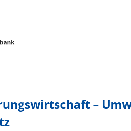
nbank
rungswirtschaft – Umw
tz