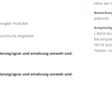
Höhe der F
Bewerbung
jederzeit
zeugter Produkte
Ansprechp
L-Bank Stu
uristische Angebote.
Börsenplat
70174 Stut
Telefon: 0
rderung/agrar-und-ernahrung-umwelt–und-
rderung/agrar-und-ernahrung-umwelt–und-