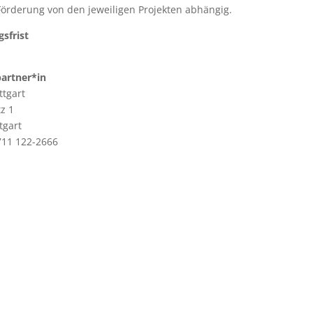
örderung von den jeweiligen Projekten abhängig.
sfrist
artner*in
ttgart
z 1
tgart
711 122-2666