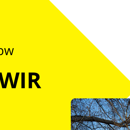
@bw
 WIR