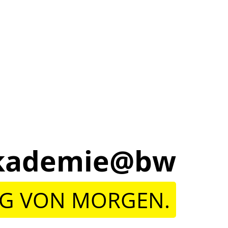
lakademie@bw
NG VON MORGEN.